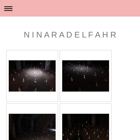
N I N A R A D E L F A H R