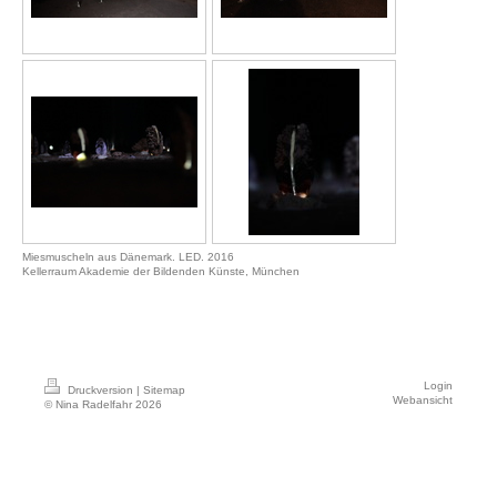
Miesmuscheln aus Dänemark. LED. 2016
Kellerraum Akademie der Bildenden Künste, München
contact
Login
Druckversion
|
Sitemap
Webansicht
© Nina Radelfahr 2026